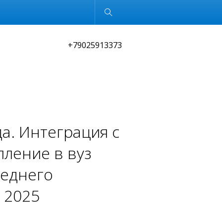
Обычная версия
+79025913373
а. Интеграция с
пление в вуз
реднего
 2025