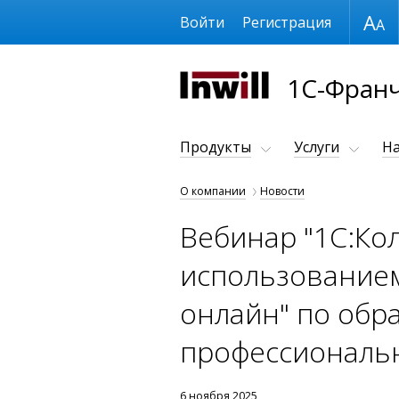
Размер шрифта
Войти
Регистрация
1С-Франч
Продукты
Услуги
Н
О компании
Новости
Вебинар "1С:Кол
использованием
онлайн" по обр
профессиональн
6 ноября 2025