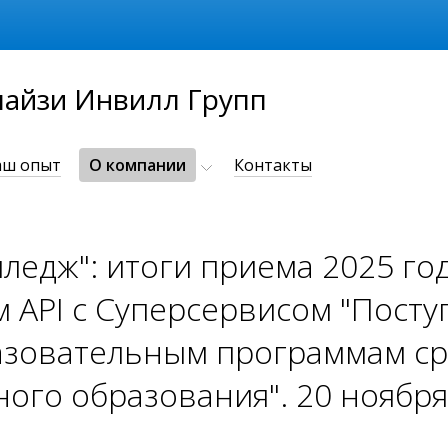
айзи Инвилл Групп
аш опыт
О компании
Контакты
ледж": итоги приема 2025 год
 API с Суперсервисом "Посту
азовательным программам с
ого образования". 20 ноября